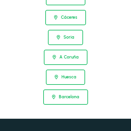
Cáceres
Soria
A Coruña
Huesca
Barcelona