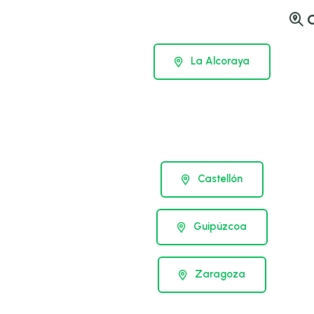
O
La Alcoraya
Castellón
Guipúzcoa
Zaragoza