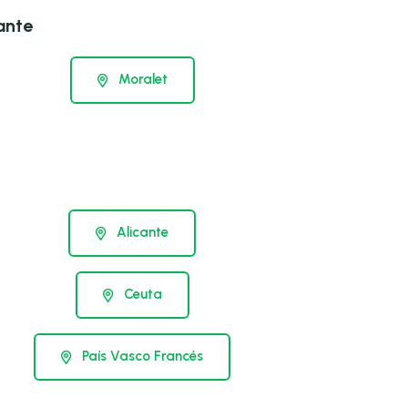
ante
Moralet
Alicante
Ceuta
País Vasco Francés