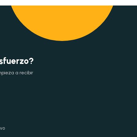
esfuerzo?
mpieza a recibir
ivo