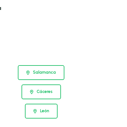
a
Salamanca
Cáceres
León