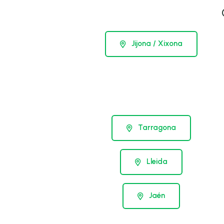
Jijona / Xixona
Tarragona
Lleida
Jaén