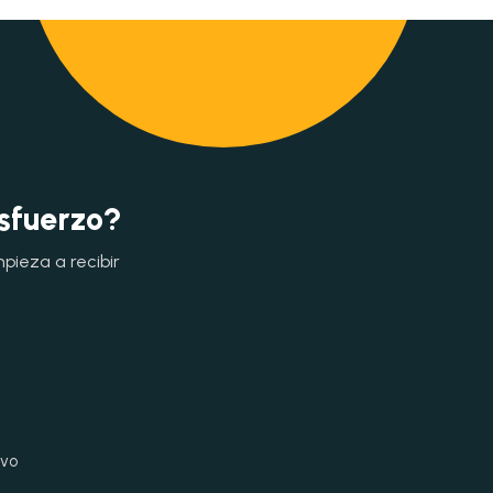
esfuerzo?
mpieza a recibir
ivo