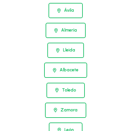
Ávila
Almería
Lleida
Albacete
Toledo
Zamora
León