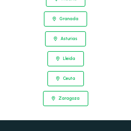
Granada
Asturias
Lleida
Ceuta
Zaragoza