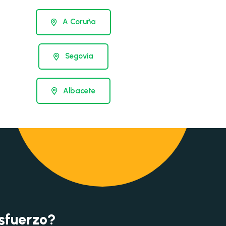
A Coruña
Segovia
Albacete
esfuerzo?