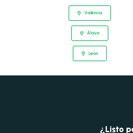
València
Álava
León
¿Listo p