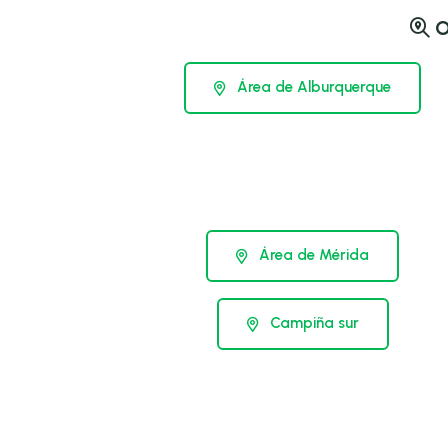
O
Área de Alburquerque
Área de Mérida
Campiña sur