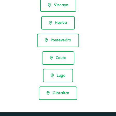
Vizcaya
Huelva
Pontevedra
Ceuta
Lugo
Gibraltar