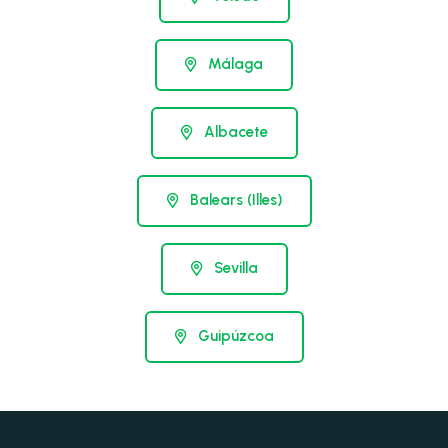
Málaga
Albacete
Balears (Illes)
Sevilla
Guipúzcoa