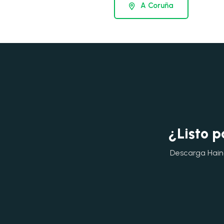
A Coruña
¿Listo p
Descarga Hainok