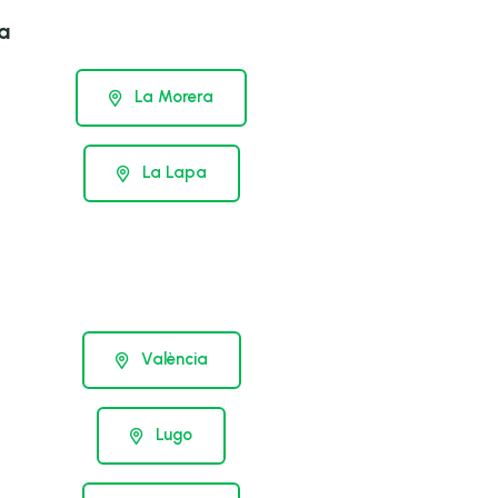
a
La Morera
La Lapa
València
Lugo