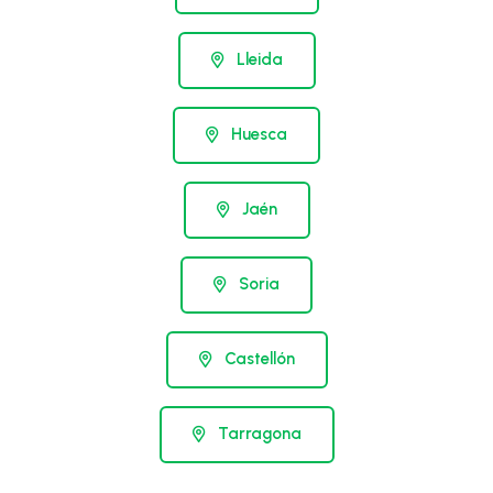
Lleida
Huesca
Jaén
Soria
Castellón
Tarragona