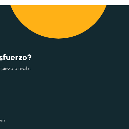
esfuerzo?
mpieza a recibir
ivo