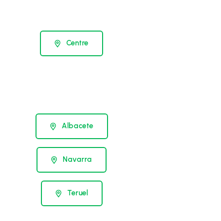
Centre
Albacete
Navarra
Teruel