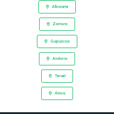
Albacete
Zamora
Guipúzcoa
Andorra
Teruel
Álava