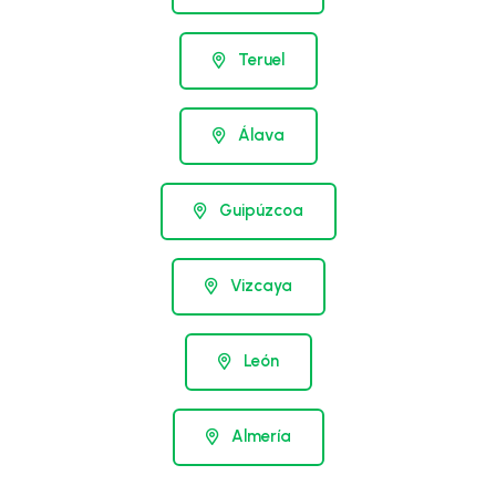
Teruel
Álava
Guipúzcoa
Vizcaya
León
Almería