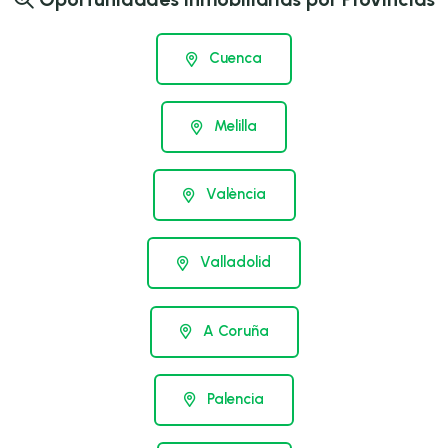
Cuenca
Melilla
València
Valladolid
A Coruña
Palencia