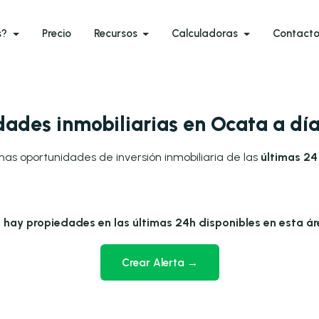
s?
Precio
Recursos
Calculadoras
Contact
ades inmobiliarias en Ocata a d
mas oportunidades de inversión inmobiliaria de las
últimas 24
 hay propiedades en las últimas 24h disponibles en esta ár
Crear Alerta →