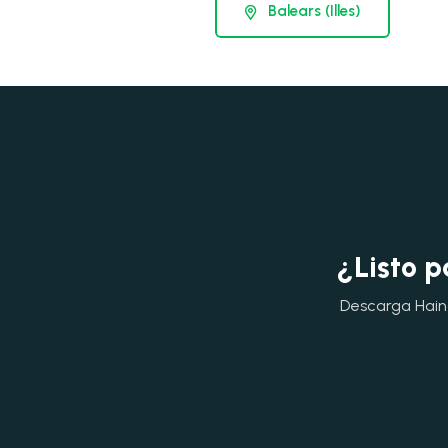
Balears (Illes)
¿Listo p
Descarga Hainok