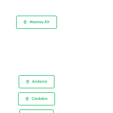
Masnou Alt
Andorra
Córdoba