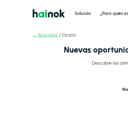
Solución
¿Para quién e
← Buscador
/ Ocata
Nuevas oportunid
Descubre las últi
No