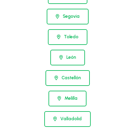
Segovia
Toledo
León
Castellón
Melilla
Valladolid