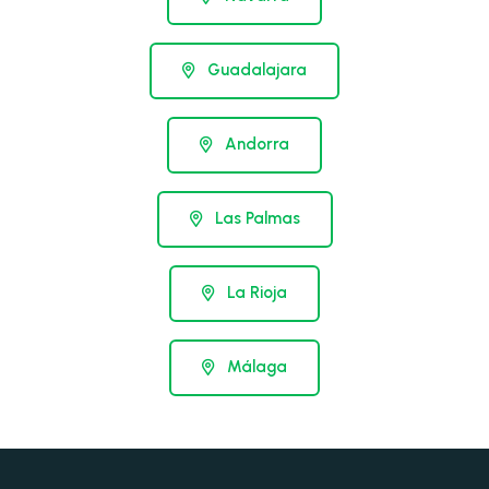
Guadalajara
Andorra
Las Palmas
La Rioja
Málaga