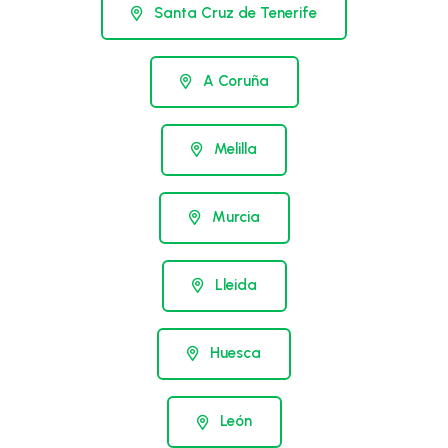
Santa Cruz de Tenerife
A Coruña
Melilla
Murcia
Lleida
Huesca
León