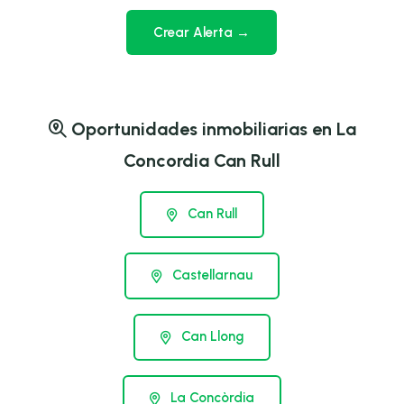
Crear Alerta →
Oportunidades inmobiliarias en La
Concordia Can Rull
Can Rull
Castellarnau
Can Llong
La Concòrdia