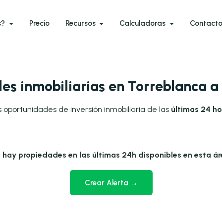
s?
Precio
Recursos
Calculadoras
Contact
es inmobiliarias en Torreblanca a
 oportunidades de inversión inmobiliaria de las
últimas 24 ho
 hay propiedades en las últimas 24h disponibles en esta ár
Crear Alerta →