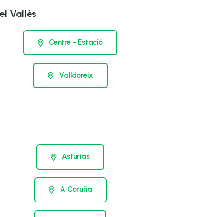
l Vallès
Centre - Estació
Valldoreix
Asturias
A Coruña