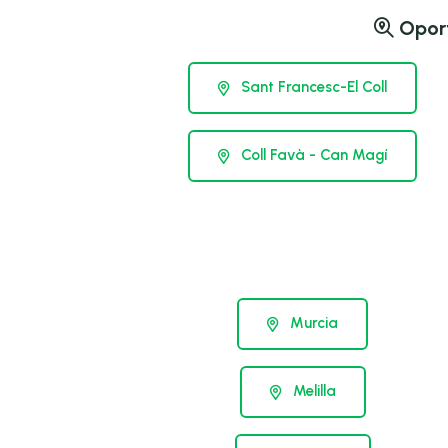
Oport
Sant Francesc-El Coll
Coll Favà - Can Magí
Murcia
Melilla