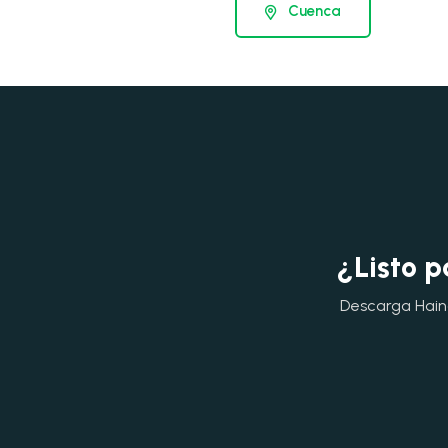
Cuenca
¿Listo p
Descarga Hainok