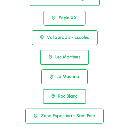
Segle XX
Vallparadís - Escoles
Les Martines
La Maurina
Roc Blanc
Zona Esportiva - Sant Pere