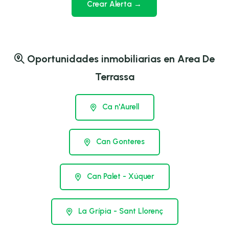
Crear Alerta →
Oportunidades inmobiliarias en Area De
Terrassa
Ca n'Aurell
Can Gonteres
Can Palet - Xúquer
La Grípia - Sant Llorenç