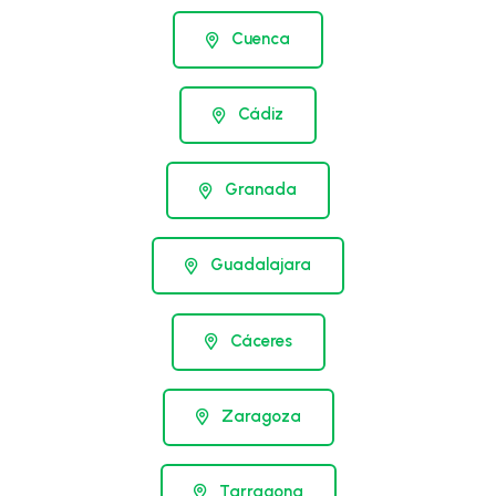
Cuenca
Cádiz
Granada
Guadalajara
Cáceres
Zaragoza
Tarragona