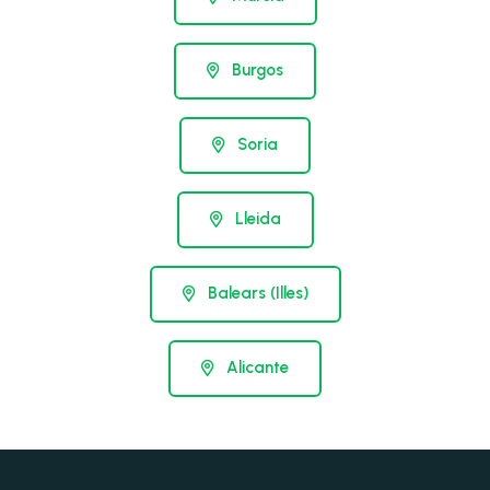
Burgos
Soria
Lleida
Balears (Illes)
Alicante