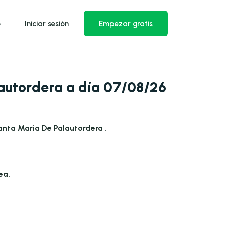
o
Iniciar sesión
Empezar gratis
autordera a día 07/08/26
anta Maria De Palautordera
.
ea.