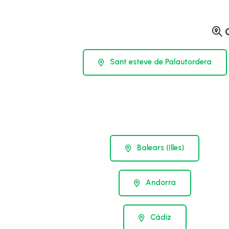
O
Sant esteve de Palautordera
Balears (Illes)
Andorra
Cádiz