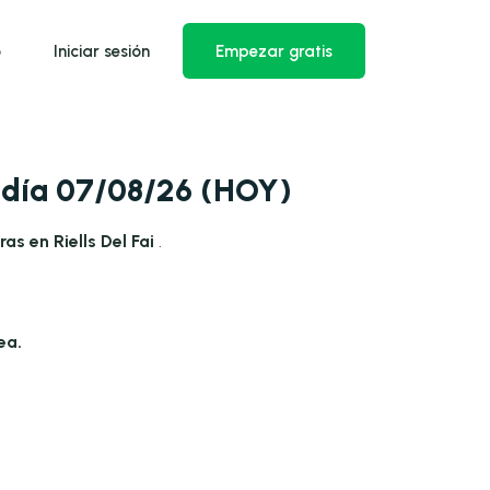
o
Iniciar sesión
Empezar gratis
a día 07/08/26 (HOY)
as en Riells Del Fai
.
ea.