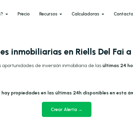
s?
Precio
Recursos
Calculadoras
Contact
s inmobiliarias en Riells Del Fai 
 oportunidades de inversión inmobiliaria de las
últimas 24 hor
 hay propiedades en las últimas 24h disponibles en esta ár
Crear Alerta →