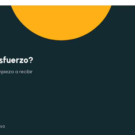
esfuerzo?
mpieza a recibir
ivo