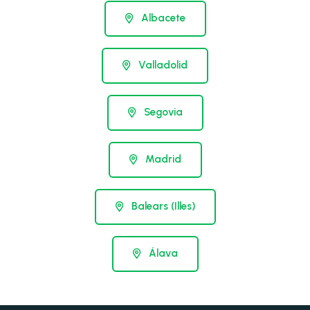
Albacete
Valladolid
Segovia
Madrid
Balears (Illes)
Álava