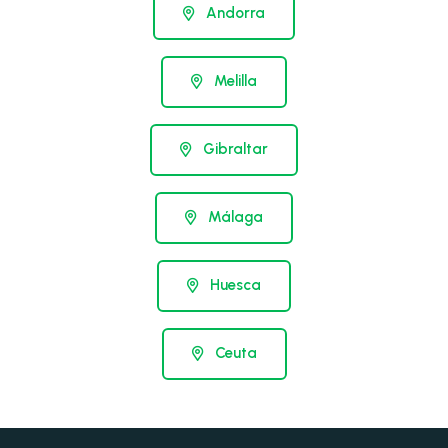
Andorra
Melilla
Gibraltar
Málaga
Huesca
Ceuta