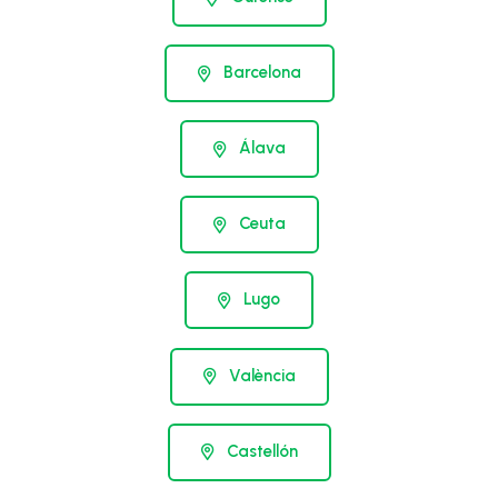
Barcelona
Álava
Ceuta
Lugo
València
Castellón