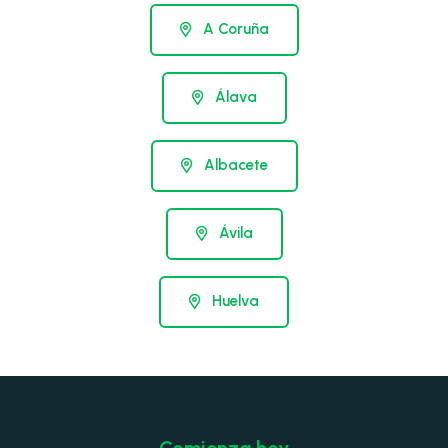
A Coruña
Álava
Albacete
Ávila
Huelva
Comienza hoy