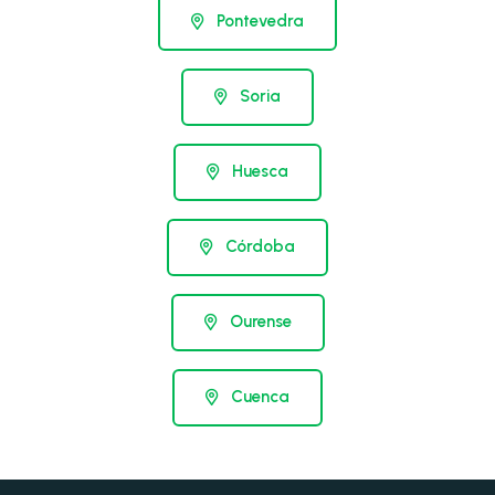
Pontevedra
Soria
Huesca
Córdoba
Ourense
Cuenca