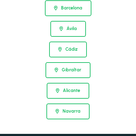
Barcelona
Ávila
Cádiz
Gibraltar
Alicante
Navarra