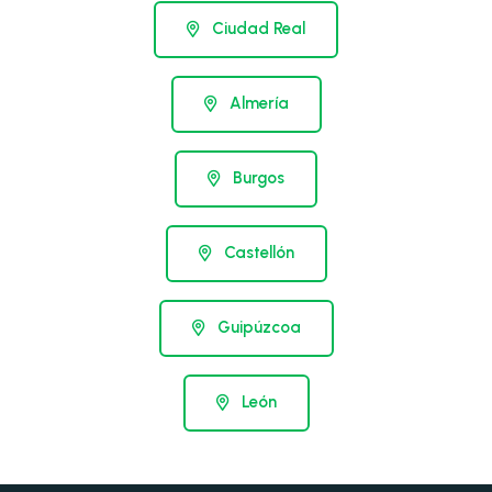
Ciudad Real
Almería
Burgos
Castellón
Guipúzcoa
León