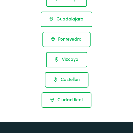
Guadalajara
Pontevedra
Vizcaya
Castellón
Ciudad Real