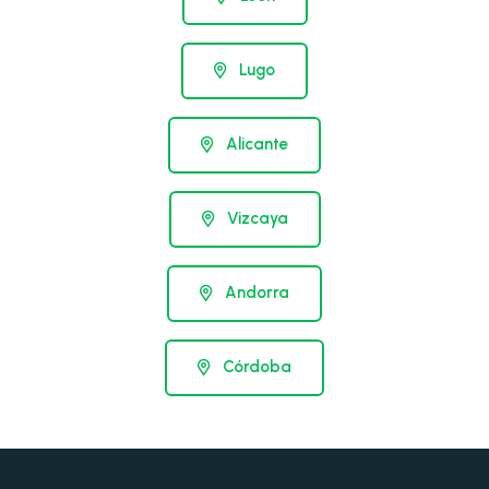
Lugo
Alicante
Vizcaya
Andorra
Córdoba