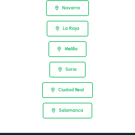
Navarra
La Rioja
Melilla
Soria
Ciudad Real
Salamanca