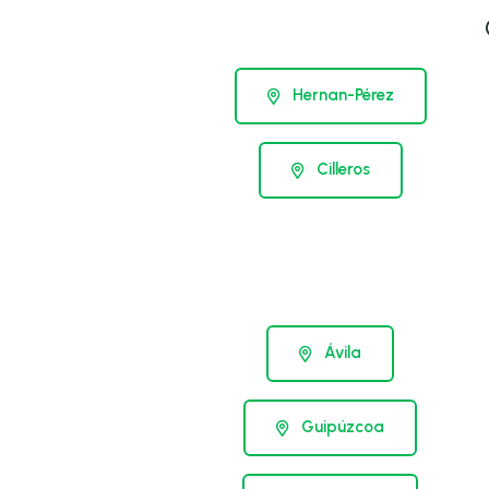
Hernan-Pérez
Cilleros
Ávila
Guipúzcoa