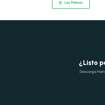
Las Palmas
¿Listo p
Descarga Hainok