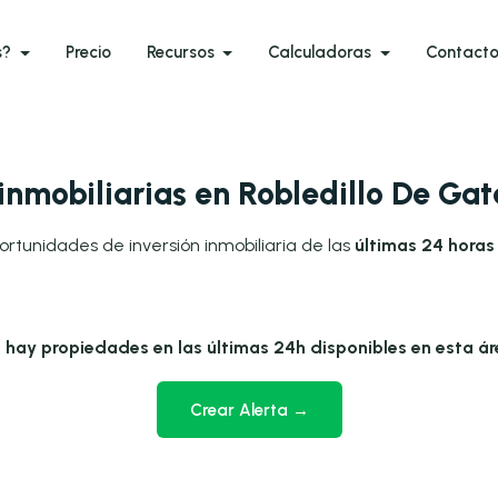
s?
Precio
Recursos
Calculadoras
Contact
nmobiliarias en Robledillo De Ga
ortunidades de inversión inmobiliaria de las
últimas 24 horas
 hay propiedades en las últimas 24h disponibles en esta ár
Crear Alerta →