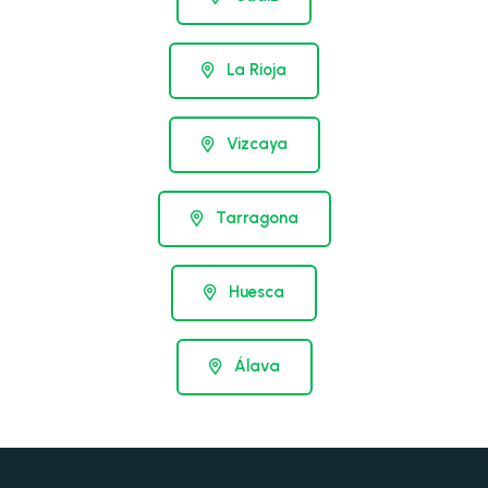
La Rioja
Vizcaya
Tarragona
Huesca
Álava