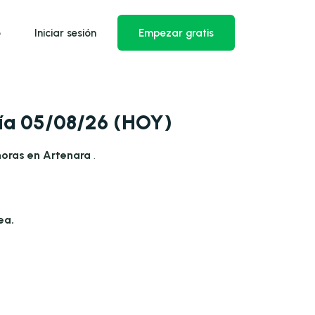
o
Iniciar sesión
Empezar gratis
día 05/08/26 (HOY)
horas en Artenara
.
ea.