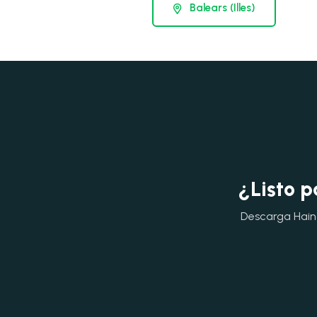
Balears (Illes)
¿Listo p
Descarga Hainok