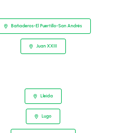
Bañaderos-El Puertillo-San Andrés
Juan XXIII
Lleida
Lugo