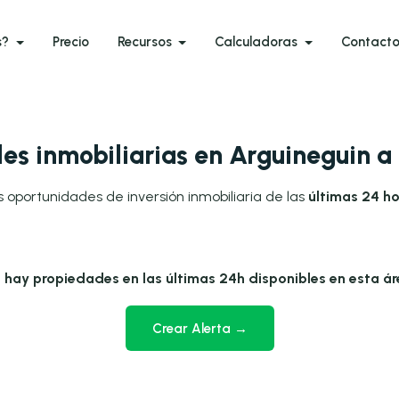
s?
Precio
Recursos
Calculadoras
Contact
es inmobiliarias en Arguineguin a
s oportunidades de inversión inmobiliaria de las
últimas 24 ho
 hay propiedades en las últimas 24h disponibles en esta ár
Crear Alerta →