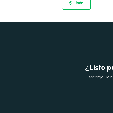
Jaén
¿Listo p
Descarga Hainok