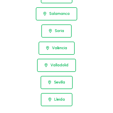
Salamanca
Soria
València
Valladolid
Sevilla
Lleida