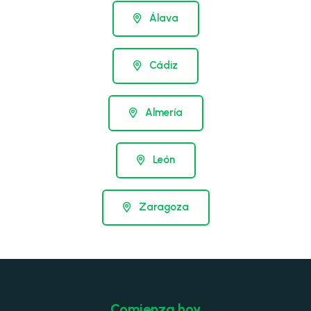
Álava
Cádiz
Almería
León
Zaragoza
Comienza hoy