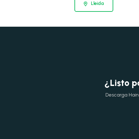
Lleida
¿Listo p
Descarga Hainok