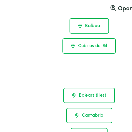
Oport
Balboa
Cubillos del Sil
Balears (Illes)
Cantabria