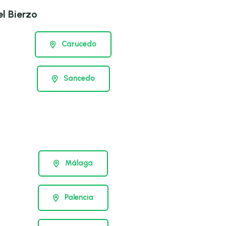
l Bierzo
Carucedo
Sancedo
Málaga
Palencia