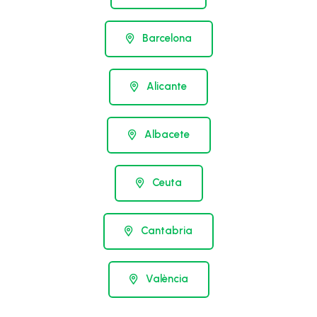
Barcelona
Alicante
Albacete
Ceuta
Cantabria
València