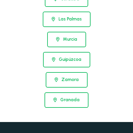
Las Palmas
Murcia
Guipúzcoa
Zamora
Granada