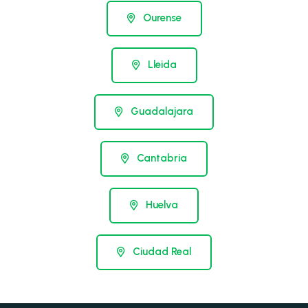
Ourense
Lleida
Guadalajara
Cantabria
Huelva
Ciudad Real