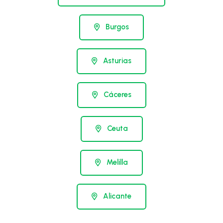
Burgos
Asturias
Cáceres
Ceuta
Melilla
Alicante