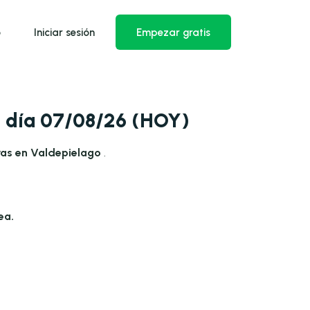
o
Iniciar sesión
Empezar gratis
a día 07/08/26 (HOY)
ras en Valdepielago
.
ea.