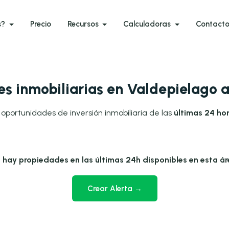
s?
Precio
Recursos
Calculadoras
Contact
s inmobiliarias en Valdepielago 
 oportunidades de inversión inmobiliaria de las
últimas 24 ho
 hay propiedades en las últimas 24h disponibles en esta ár
Crear Alerta →