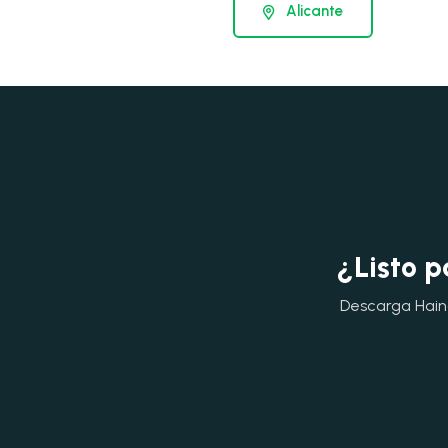
Alicante
¿Listo p
Descarga Hainok