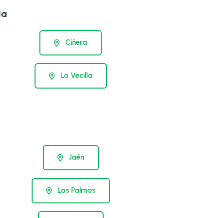
la
Ciñera
La Vecilla
Jaén
Las Palmas