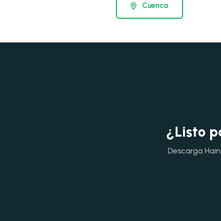
Cuenca
¿Listo p
Descarga Hainok