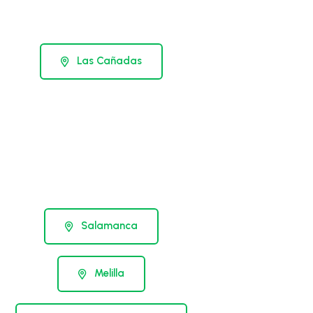
Las Cañadas
Salamanca
Melilla