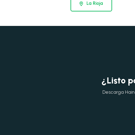
La Rioja
¿Listo p
Descarga Hainok