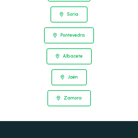
Soria
Pontevedra
Albacete
Jaén
Zamora